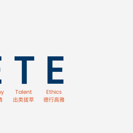
E
T
E
hy
Talent
Ethics
情
出类拔萃
德行高雅
N