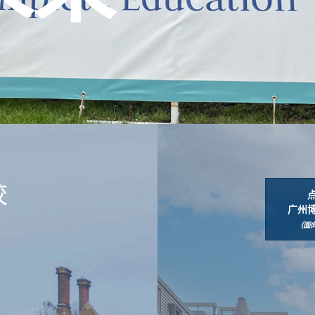
校
广州
（面向