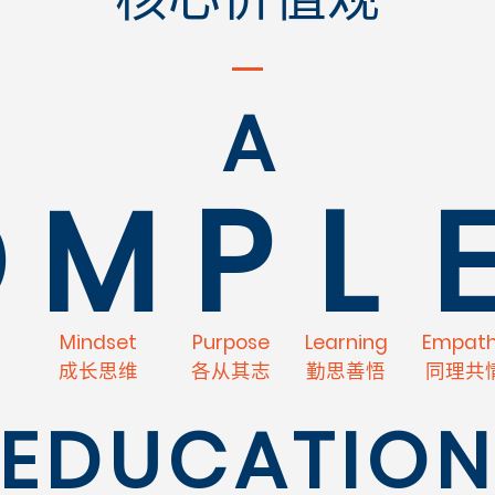
A
O
M
P
L
s
Mindset
Purpose
Learning
Empat
成长思维
各从其志
勤思善悟
同理共
EDUCATIO