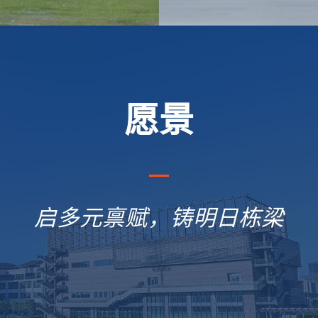
愿景
启多元禀赋，铸明日栋梁