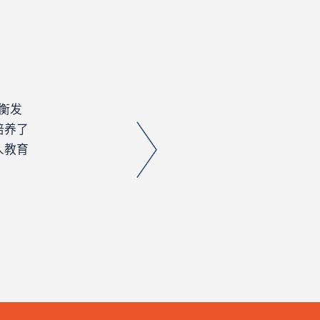
衡发
我本人在香港科技大学（广州）任教，非常重视对自
培养了
细了解过中西方不同的教育体系。博萃德严谨的学术
人教育
创造的良好教育条件，让我们觉得为Oren做出