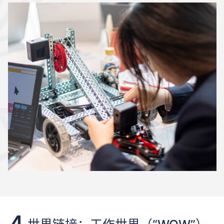
维：人
文AI