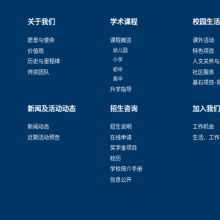
关于我们
学术课程
校园生活
愿景与使命
课程概览
课外活动
价值观
幼儿园
特色项目
小学
历史与里程碑
人文关怀与
初中
师资团队
社区服务
高中
基石项目-
升学指导
新闻及活动动态
招生咨询
加入我们
新闻动态
招生说明
工作机会
近期活动预告
在线申请
生活、工作
奖学金项目
校历
学校简介手册
信息公开