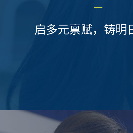
启多元禀赋，铸明