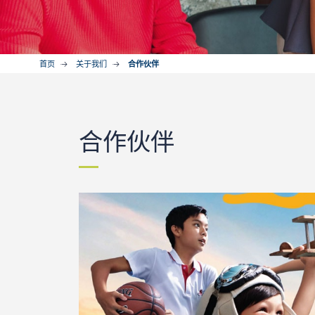
首页
关于我们
合作伙伴
合作伙伴