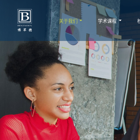
关于我们
学术课程